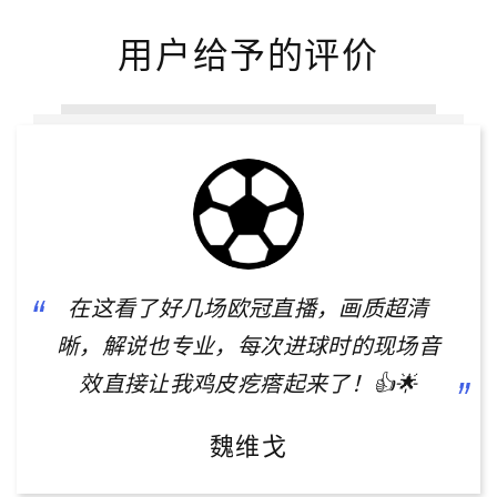
用户给予的评价
在这看了好几场欧冠直播，画质超清
晰，解说也专业，每次进球时的现场音
效直接让我鸡皮疙瘩起来了！👍🌟
魏维戈