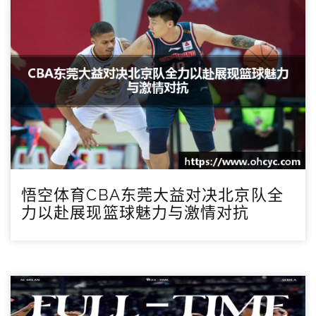
悟空体育CBA东莞大益对决北京队全
力以赴展现篮球魅力与激情对抗