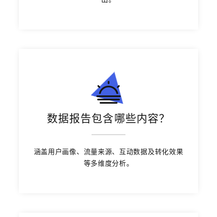
数据报告包含哪些内容？
涵盖用户画像、流量来源、互动数据及转化效果
等多维度分析。