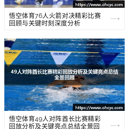
悟空体育76人火箭对决精彩比赛
回顾与关键时刻深度分析
悟空体育49人对阵酋长比赛精彩
回放分析及关键亮点总结全景回