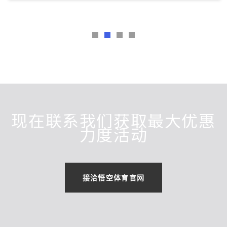
现在联系我们获取最大优惠
力度活动
接洽悟空体育官网