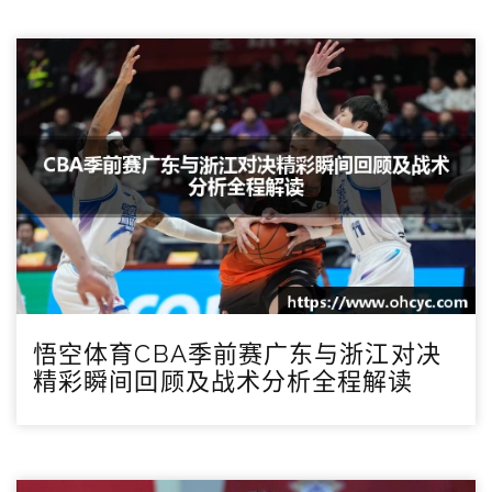
悟空体育CBA季前赛广东与浙江对决
精彩瞬间回顾及战术分析全程解读