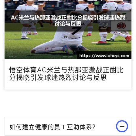
悟空体育AC米兰与热那亚激战正酣比
分揭晓引发球迷热烈讨论与反思
如何建立健康的员工互助体系？