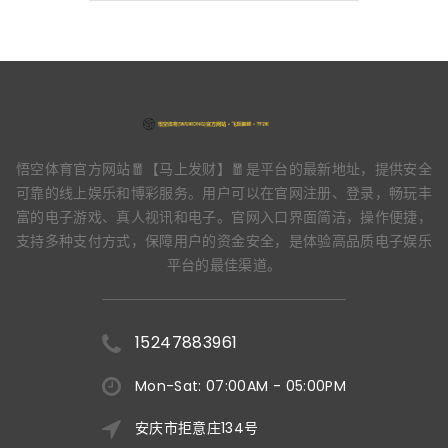
悟空体育官方网站🧧【马上发财】🧧是平台的最新地址，提供安全
可靠的线上娱乐和博彩服务。用户可以在官网注册、登录，畅玩丰
富的电子游戏、真人视讯和电子。官网入口界面简洁，操作便捷，
支持多种支付方式，保障用户的资金安全，是体验高品质电子娱乐
平台的最佳渠道。
15247883961
Mon-Sat: 07:00AM - 05:00PM
安庆市拒意庄134号