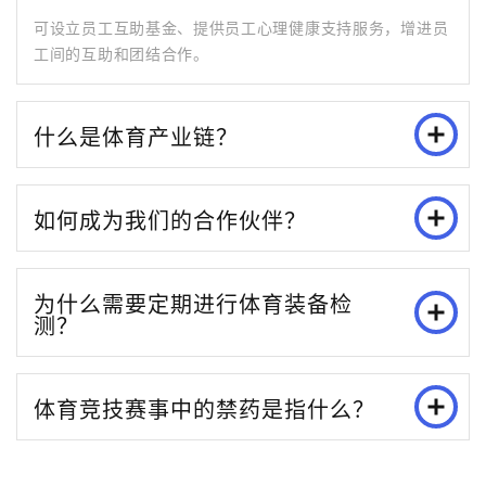
可设立员工互助基金、提供员工心理健康支持服务，增进员
工间的互助和团结合作。
什么是体育产业链？
如何成为我们的合作伙伴？
为什么需要定期进行体育装备检
测？
体育竞技赛事中的禁药是指什么？