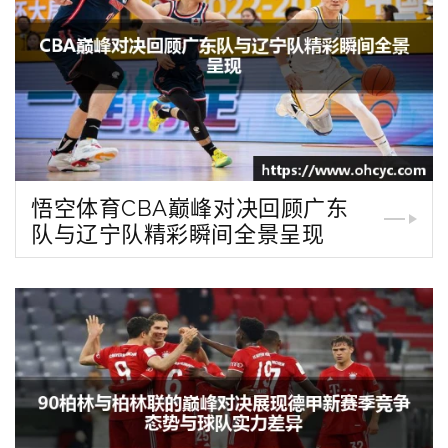
悟空体育CBA巅峰对决回顾广东
队与辽宁队精彩瞬间全景呈现