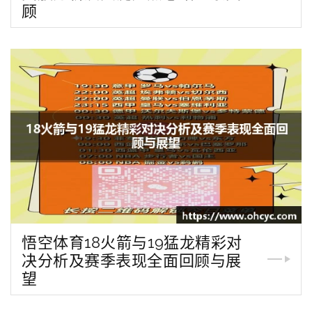
顾
悟空体育18火箭与19猛龙精彩对
决分析及赛季表现全面回顾与展
望