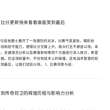
酣比分更新快来看看谁能笑到最后
船与犹他爵士展开了一场激烈的对决，比赛气氛紧张，精彩纷
进攻和防守能力，使得比分交替上升，观众们无不屏息以待。本
现、关键球员分析以及赛事影响等四个方面进行深入探讨，希望
全貌。在这场较量中，不仅有技术上的碰撞，还有战术智慧的较
最后，让我们拭目以待。 1、比赛背景与前...
才到传奇控卫的辉煌历程与影响力分析