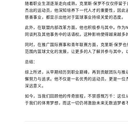
随着职业生涯逐渐走向成熟，克里斯·保罗不仅仅停留
杰出的运动员，他深知培养下一代人才的重要性，因此
慈善事业，都显示出他对于篮球事业持续关爱的态度。
此外，在联盟内部改革方面，他也积极参与其中。作为N
同谈判及其他事务中的话语权。这种影响使得越来越多
同时，在推广国际赛事和青年联赛方面，克里斯·保罗
范围内篮球文化的发展，让更多的人了解并参与其中，
总结：
综上所述，从早期经历到职业巅峰，再到贡献团队与推
懈努力与追求。他不仅是一名优秀的运动员，更是一位
深远意义。
如今，当我们回顾他的传奇旅程，不禁感慨万千：这位
于我们的体育梦想，而这一切仍将激励未来无数追梦者