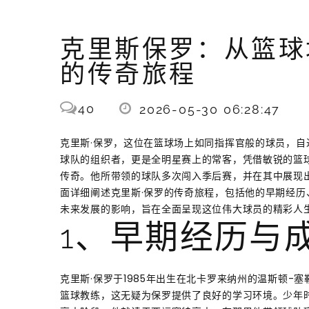
克里斯保罗：从篮球
的传奇旅程
40
2026-05-30 06:28:47
克里斯·保罗，这位在篮球场上如同指挥官般的球员，自
球队的组织者，更是全明星赛上的常客，凭借敏锐的篮
传奇。他所带领的球队多次闯入季后赛，并在其中展现
面详细阐述克里斯·保罗的传奇旅程，包括他的早期经
未来发展的影响，旨在全面呈现这位伟大球员的精彩人
1、早期经历与
克里斯·保罗于1985年出生在北卡罗来纳州的温斯顿
篮球教练，这无疑为保罗提供了良好的学习环境。少年