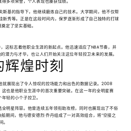
赢得多项荣誉，个人表现也屡获佳绩。
雪夫斯基的指导下，他继续磨炼自己的技术。大学期间，他不仅帮
最佳新秀等。正是在这段时间内，保罗逐渐形成了自己独特的打球
涯奠定了坚实基础。
中，这标志着他职业生涯的新起点。他迅速适应了NBA节奏，并
他的潜力与才华，也让人们开始关注这位年轻控卫未来的发展。
的辉煌时刻
他就展现出了令人惊叹的控场能力和出色的数据记录。2008
，这也是他职业生涯中的首次重要突破。在这一年的全明星赛
个年轻的小个子控卫。
选全明星阵容。他曾连续五年领衔助攻榜，同时也展现出了不俗
快船期间，他与德安德烈·乔丹组成了一对高效组合，将“空接之
间。