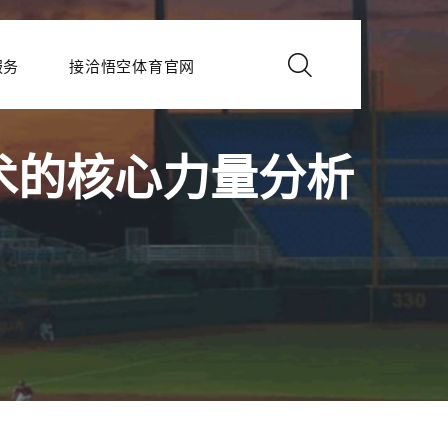
服务
接洽悟空体育官网
术的核心力量分析