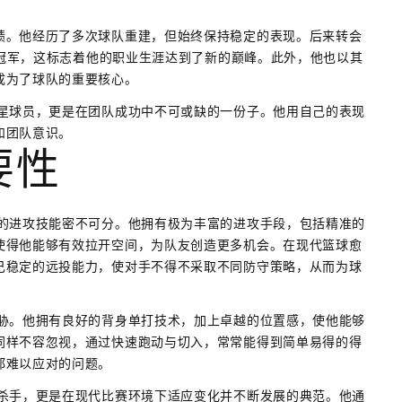
绩。他经历了多次球队重建，但始终保持稳定的表现。后来转会
A总冠军，这标志着他的职业生涯达到了新的巅峰。此外，他也以其
成为了球队的重要核心。
明星球员，更是在团队成功中不可或缺的一份子。他用自己的表现
和团队意识。
要性
色的进攻技能密不可分。他拥有极为丰富的进攻手段，包括精准的
使得他能够有效拉开空间，为队友创造更多机会。在现代篮球愈
己稳定的远投能力，使对手不得不采取不同防守策略，从而为球
威胁。他拥有良好的背身单打技术，加上卓越的位置感，使他能够
同样不容忽视，通过快速跑动与切入，常常能得到简单易得的得
都难以应对的问题。
线杀手，更是在现代比赛环境下适应变化并不断发展的典范。他通