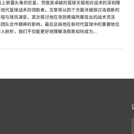
赛场上崭露头角的巨星，凭借其卓越的篮球天赋和对战术的深刻理
为现代篮球战术的领航者。文章将从四个方面详细探讨洛佩斯的
历程与球风演变，其次探讨他在攻防两端所展现出的战术灵活
和团队合作精神的影响，最后总结他在新时代篮球中的重要地位
入剖析，我们不仅能更好地理解洛佩斯如何成为...