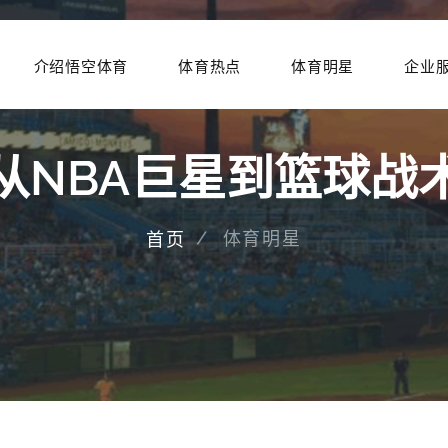
介绍悟空体育
体育热点
体育明星
企业
从NBA巨星到篮球战
体育明星
首页