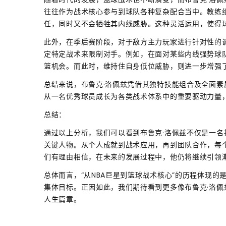
往往作为战术核心参与到球队各种复杂配合当中。教练
任，同时又不会牺牲其内线威胁。这种灵活运用，使得
此外，在季后赛阶段，对于敌方主力玩家进行针对性的
定特定战术来限制对手。例如，在面对某些内线强势球
篮机会。而此时，维持住自身低位威胁，则进一步增强
总结来说，布鲁克·洛佩兹凭借其独特技能组合及全面
从一名优秀球员成长为各类战术体系中的重要驱动力量
总结：
通过以上分析，我们可以看到布鲁克·洛佩兹不仅是一
关键人物。从个人成就到战术应用，再到团队合作，每个
们有理由相信，在未来的发展过程中，他仍将继续引领
总体而言，“从NBA巨星到篮球战术核心”的历程体现
集体目标。正因如此，我们期待看到更多像布鲁克·洛
人生篇章。