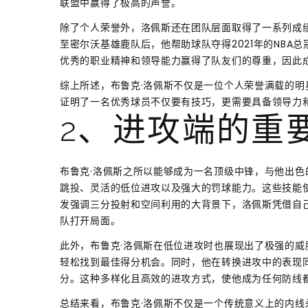
联盟中赢得了极高的声誉。
除了个人荣誉外，洛佩斯还在团队层面取得了一系列成
至密尔沃基雄鹿队后，他帮助球队夺得2021年的NB
优秀的职业精神和领导能力赢得了队友们的尊重，因此
综上所述，布鲁克·洛佩斯不仅是一位个人荣誉满载的
证明了一名优秀球员不仅要有技巧，更需要具备领导力
2、进攻端的重
布鲁克·洛佩斯之所以能够成为一名顶级中锋，与他出
跳投、灵活的低位进攻以及强大的罚球能力。这些技能
发强调三分投射和空间利用的大背景下，洛佩斯凭借自
队打开局面。
此外，布鲁克·洛佩斯在低位进攻时也展现出了极强的
轻松找到最佳得分机会。同时，他在转换进攻中的表现
分。这种多样化且高效的进攻方式，使他成为任何防线
总结来看，布鲁克·洛佩斯不仅是一个传统意义上的内