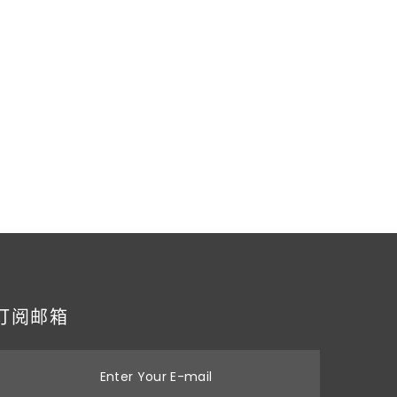
订阅邮箱
Enter Your E-mail