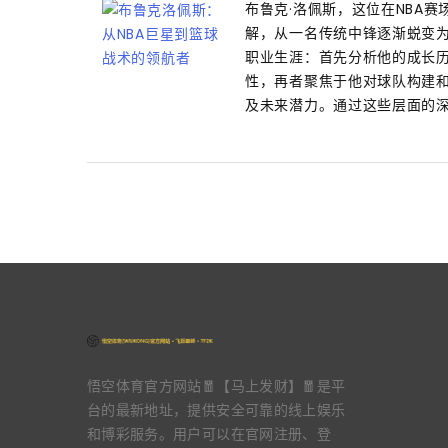
布鲁克·洛佩斯，这位在NBA
解，从一名传统中锋逐渐蜕变
职业生涯：首先分析他的成长
性，再者聚焦于他对球队构建
及未来潜力。通过这些层面的深
悟空体育官方网站🧧【马上发财】🧧是平
台的最新地址，提供安全可靠的线上娱乐
和博彩服务。用户可以在官网注册、登