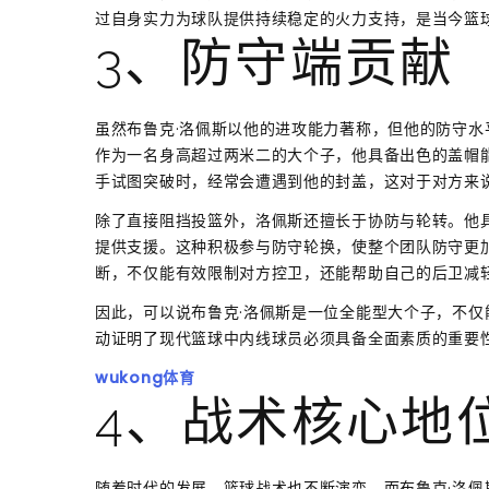
过自身实力为球队提供持续稳定的火力支持，是当今篮
3、防守端贡献
虽然布鲁克·洛佩斯以他的进攻能力著称，但他的防守
作为一名身高超过两米二的大个子，他具备出色的盖帽
手试图突破时，经常会遭遇到他的封盖，这对于对方来
除了直接阻挡投篮外，洛佩斯还擅长于协防与轮转。他
提供支援。这种积极参与防守轮换，使整个团队防守更
断，不仅能有效限制对方控卫，还能帮助自己的后卫减
因此，可以说布鲁克·洛佩斯是一位全能型大个子，不
动证明了现代篮球中内线球员必须具备全面素质的重要
wukong体育
4、战术核心地
随着时代的发展，篮球战术也不断演变，而布鲁克·洛