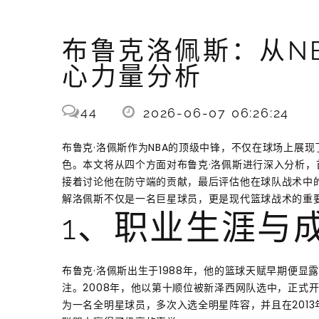
布鲁克洛佩斯：从N
心力量分析
44
2026-06-07 06:26:24
布鲁克·洛佩斯作为NBA的顶级中锋，不仅在球场上展
色。本文将从四个方面对布鲁克·洛佩斯进行深入分析
接着讨论他在防守端的贡献，最后评估他在球队战术中
解洛佩斯不仅是一名巨星球员，更是现代篮球战术的重
1、职业生涯与
布鲁克·洛佩斯出生于1988年，他的篮球天赋早期便
注。2008年，他以第十顺位被新泽西网队选中，正式
为一名全明星球员，多次入选全明星阵容，并且在201