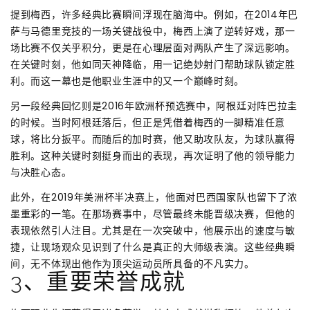
提到梅西，许多经典比赛瞬间浮现在脑海中。例如，在2014年巴
萨与马德里竞技的一场关键战役中，梅西上演了逆转好戏，那一
场比赛不仅关乎积分，更是在心理层面对两队产生了深远影响。
在关键时刻，他如同天神降临，用一记绝妙射门帮助球队锁定胜
利。而这一幕也是他职业生涯中的又一个巅峰时刻。
另一段经典回忆则是2016年欧洲杯预选赛中，阿根廷对阵巴拉圭
的时候。当时阿根廷落后，但正是凭借着梅西的一脚精准任意
球，将比分扳平。而随后的加时赛，他又助攻队友，为球队赢得
胜利。这种关键时刻挺身而出的表现，再次证明了他的领导能力
与决胜心态。
此外，在2019年美洲杯半决赛上，他面对巴西国家队也留下了浓
墨重彩的一笔。在那场赛事中，尽管最终未能晋级决赛，但他的
表现依然引人注目。尤其是在一次突破中，他展示出的速度与敏
捷，让现场观众见识到了什么是真正的大师级表演。这些经典瞬
间，无不体现出他作为顶尖运动员所具备的不凡实力。
3、重要荣誉成就