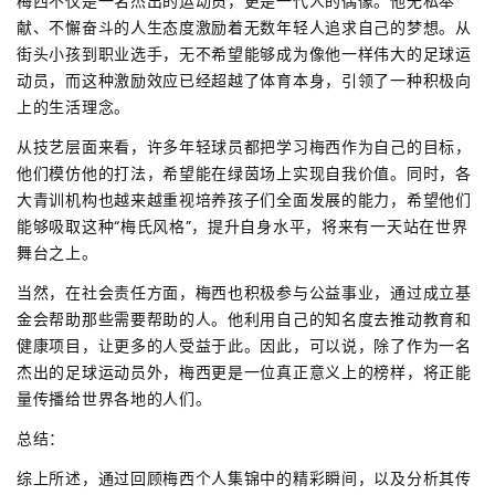
梅西不仅是一名杰出的运动员，更是一代人的偶像。他无私奉
献、不懈奋斗的人生态度激励着无数年轻人追求自己的梦想。从
街头小孩到职业选手，无不希望能够成为像他一样伟大的足球运
动员，而这种激励效应已经超越了体育本身，引领了一种积极向
上的生活理念。
从技艺层面来看，许多年轻球员都把学习梅西作为自己的目标，
他们模仿他的打法，希望能在绿茵场上实现自我价值。同时，各
大青训机构也越来越重视培养孩子们全面发展的能力，希望他们
能够吸取这种“梅氏风格”，提升自身水平，将来有一天站在世界
舞台之上。
当然，在社会责任方面，梅西也积极参与公益事业，通过成立基
金会帮助那些需要帮助的人。他利用自己的知名度去推动教育和
健康项目，让更多的人受益于此。因此，可以说，除了作为一名
杰出的足球运动员外，梅西更是一位真正意义上的榜样，将正能
量传播给世界各地的人们。
总结：
综上所述，通过回顾梅西个人集锦中的精彩瞬间，以及分析其传