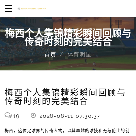
梅西个人集锦精彩瞬间回顾与
传奇时刻的完美结合
体育明星
首页
梅西个人集锦精彩瞬间回顾与
传奇时刻的完美结合
49
2026-06-11 07:30:37
梅西，这位足球界的传奇人物，以其卓越的球技和无与伦比的创