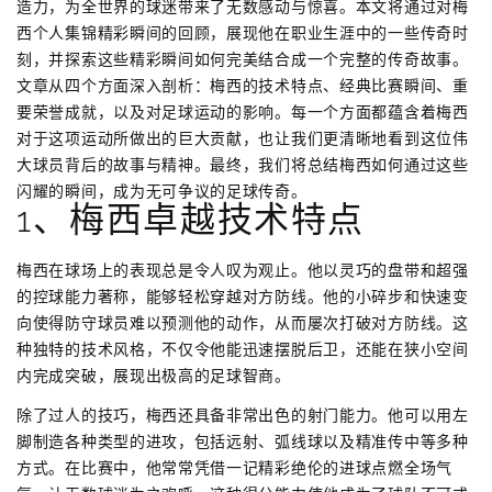
造力，为全世界的球迷带来了无数感动与惊喜。本文将通过对梅
西个人集锦精彩瞬间的回顾，展现他在职业生涯中的一些传奇时
刻，并探索这些精彩瞬间如何完美结合成一个完整的传奇故事。
文章从四个方面深入剖析：梅西的技术特点、经典比赛瞬间、重
要荣誉成就，以及对足球运动的影响。每一个方面都蕴含着梅西
对于这项运动所做出的巨大贡献，也让我们更清晰地看到这位伟
大球员背后的故事与精神。最终，我们将总结梅西如何通过这些
闪耀的瞬间，成为无可争议的足球传奇。
1、梅西卓越技术特点
梅西在球场上的表现总是令人叹为观止。他以灵巧的盘带和超强
的控球能力著称，能够轻松穿越对方防线。他的小碎步和快速变
向使得防守球员难以预测他的动作，从而屡次打破对方防线。这
种独特的技术风格，不仅令他能迅速摆脱后卫，还能在狭小空间
内完成突破，展现出极高的足球智商。
除了过人的技巧，梅西还具备非常出色的射门能力。他可以用左
脚制造各种类型的进攻，包括远射、弧线球以及精准传中等多种
方式。在比赛中，他常常凭借一记精彩绝伦的进球点燃全场气