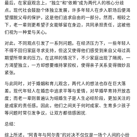
最后，在家庭观念上，“独立”和“依赖”成为两代人的核心分歧
点。现代社会鼓励个体独立发展，许多年轻人在步入职场后便渴
望摆脱父母的保护，这是他们追求自由的一部分。然而，相较之
下，老一辈则更希望子女能够留在身边，共同承担责任，这被他
们视为一种爱与关心。
对此，不同观点引发了一系列问题。在经济压力下，一些年轻人
不得不回归家庭寻求支持，但这又使得他们感受到来自父母过高
期望所带来的压力。在这样的情况下，不少家庭出现了隔阂，一
方渴望独立，一方却想要维持掌控权，使得亲子关系变得微妙且
紧张。
与此同时，对于婚姻和育儿观念，两代人的想法也存在巨大落
差。现代年轻人在婚恋中追求平等与爱情，对早婚早育持开放态
度；而老一辈则普遍认为结婚生子是人生必经阶段，更加关注的
是成家的责任感。因此，他们之间关于何时成家、生育多少孩子
等问题时常引发争议，让双方都倍感困扰.
总结：
综上所述，“阿青年与阿尔青”的对决不仅仅是一场个人间的小纷