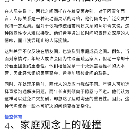
在人际关系上，两代之间同样存在着显著差别。对于阿青年而
言，人际关系是一种流动而灵活的网络，他们倾向于广泛交友并
保持一定距离。但对于依赖传统纽带构建关系的阿尔青来说，这
种随意性令人难以接受。他们希望通过长时间积累建立深厚的人
情味，而非浅尝辄止的人际接触。
这种差异不仅反映在朋友间，也波及到家庭成员之间。例如，当
面对亲情时，年轻人或许会因为忙碌而疏远家人，但老一辈却十
分看重团聚的重要性。他们相信家是一个永远需要维护的大本
营，因此经常组织家庭聚会，希望加强彼此间的联系。
同时，在处理矛盾时，两代人的反应也截然不同。年轻人可能选
择直接沟通解决问题，而年长者则倾向于隐忍与回避。他们认为
这样可以避免冲突加剧，却忽略了及时沟通的重要性。因此，这
种代沟使得一些本可解决的问题变得复杂化。
悟空体育
4、家庭观念上的碰撞