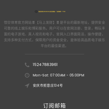
悟空体育官方网站🧧【马上发财】🧧是平台的最新地址，提供安全
可靠的线上娱乐和博彩服务。用户可以在官网注册、登录，畅玩丰
富的电子游戏、真人视讯和电子。官网入口界面简洁，操作便捷，
支持多种支付方式，保障用户的资金安全，是体验高品质电子娱乐
平台的最佳渠道。
15247883961
Mon-Sat: 07:00AM - 05:00PM
安庆市拒意庄134号
订阅邮箱