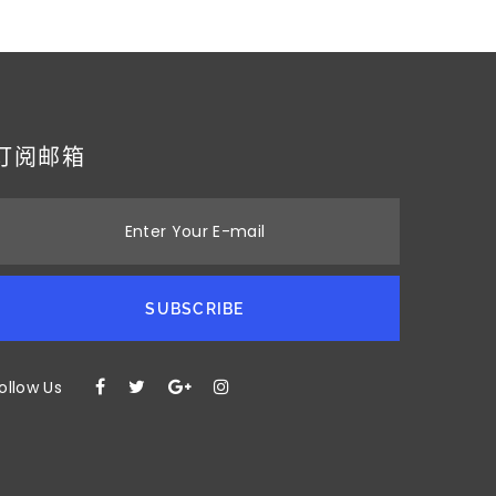
订阅邮箱
Enter Your E-mail
SUBSCRIBE
ollow Us