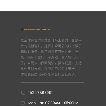
悟空体育官方网站🧧【马上发财】🧧是平
台的最新地址，提供安全可靠的线上娱乐
和博彩服务。用户可以在官网注册、登
录，畅玩丰富的电子游戏、真人视讯和电
子。官网入口界面简洁，操作便捷，支持
多种支付方式，保障用户的资金安全，是
体验高品质电子娱乐平台的最佳渠道。
15247883961
Mon-Sat: 07:00AM - 05:00PM