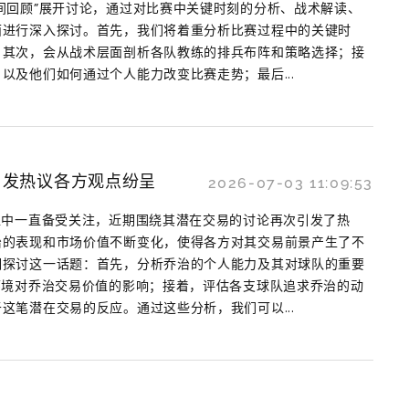
间回顾”展开讨论，通过对比赛中关键时刻的分析、战术解读、
面进行深入探讨。首先，我们将着重分析比赛过程中的关键时
；其次，会从战术层面剖析各队教练的排兵布阵和策略选择；接
以及他们如何通过个人能力改变比赛走势；最后...
引发热议各方观点纷呈
2026-07-03 11:09:53
盟中一直备受关注，近期围绕其潜在交易的讨论再次引发了热
治的表现和市场价值不断变化，使得各方对其交易前景产生了不
细探讨这一话题：首先，分析乔治的个人能力及其对球队的重要
环境对乔治交易价值的影响；接着，评估各支球队追求乔治的动
这笔潜在交易的反应。通过这些分析，我们可以...