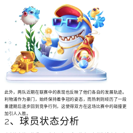
此外，两队近期在联赛中的表现也反映了他们各自的发展轨迹。
利物浦作为豪门，始终保持着争冠的姿态，而热刺则经历了一段
重建期后逐步回到竞争行列，这使得双方在这场比赛中的碰撞更
加引人入胜。
2、球员状态分析