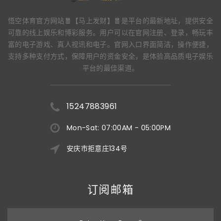
悟空体育官方网站🧧【马上发财】🧧是平台的最新地址，提供安全
可靠的线上娱乐和博彩服务。用户可以在官网注册、登录，畅玩丰
富的电子游戏、真人视讯和电子。官网入口界面简洁，操作便捷，
支持多种支付方式，保障用户的资金安全，是体验高品质电子娱乐
平台的最佳渠道。
15247883961
Mon-Sat: 07:00AM - 05:00PM
安庆市拒意庄134号
订阅邮箱