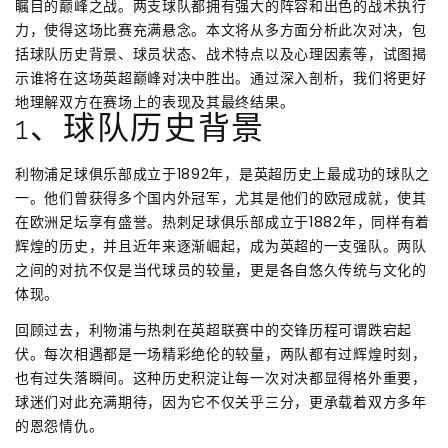
瞩目的巅峰之战。两支球队都拥有强大的阵容和出色的战术执行
力，使得这场比赛充满悬念。本文将从多方面分析此次对决，包
括球队历史背景、球员状态、战术特点以及心理因素等，试图揭
示谁将在这场英超巅峰对决中胜出。通过深入剖析，我们将更好
地理解双方在赛场上的表现及其最终结果。
1、球队历史背景
利物浦足球俱乐部成立于1892年，是英超历史上最成功的球队之
一。他们曾获得多个国内外冠军，尤其是他们的欧冠成就，使其
在欧洲足坛享有盛誉。热刺足球俱乐部成立于1882年，同样有着
辉煌的历史，并且近年来逐渐崛起，成为英超的一支强队。两队
之间的对抗不仅是当代球员的较量，更是各自悠久传统与文化的
体现。
回顾过去，利物浦与热刺在英超联赛中的交锋历程可谓跌宕起
伏。每次相遇都是一场精彩绝伦的较量，两队都有过辉煌时刻，
也有过失落瞬间。这种历史积淀让每一次对决都显得格外重要，
球迷们对此充满期待，因为它不仅关乎三分，更承载着双方多年
的恩怨情仇。