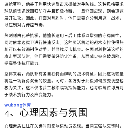
逼抢著称，他善于利用快速反击来撕扯对手防线。这种风格要求
球队前锋迅速回归防守并且积极抢断，一旦夺回皮球，则会迅速
展开进攻。因此，在面对热刺时，他们需要充分利用这一战术，
以压制对方传控节奏。
热刺则由孔蒂执掌，他擅长运用三后卫体系以增强防守稳固性，
同时依靠边翼卫进行快速反击。这种灵活机动的战术安排使得热
刺可以有效遏制住对手，并寻找反击机会。在面对利物浦这样的
攻击型球队时，他们需要做好防守准备，从而减少被突破风险，
提高整体抗压能力。
总体来看，两队都有各自独特而鲜明的战术特征，因此这场较量
将是一场智勇双全的较量。同时，各方对于此役如何应变调整也
极为关注，这不仅考验主教练临场指挥能力，也考验每位球员对
于战术执行力及应变能力。
wukong体育
4、心理因素与氛围
心理素质往往在关键时刻影响运动员表现。当两支强队交锋时，