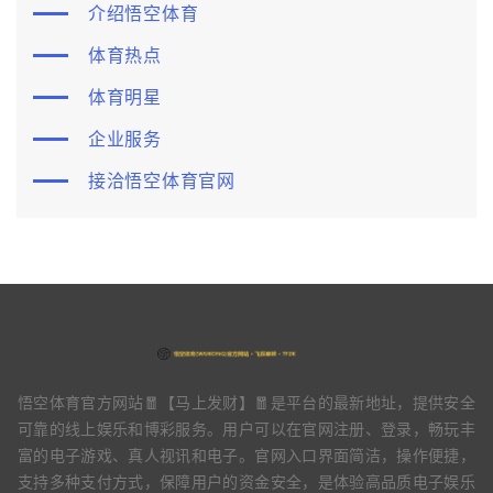
介绍悟空体育
体育热点
体育明星
企业服务
接洽悟空体育官网
悟空体育官方网站🧧【马上发财】🧧是平台的最新地址，提供安全
可靠的线上娱乐和博彩服务。用户可以在官网注册、登录，畅玩丰
富的电子游戏、真人视讯和电子。官网入口界面简洁，操作便捷，
支持多种支付方式，保障用户的资金安全，是体验高品质电子娱乐