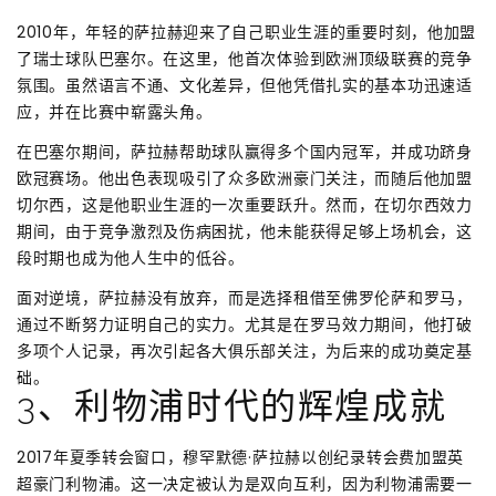
2010年，年轻的萨拉赫迎来了自己职业生涯的重要时刻，他加盟
了瑞士球队巴塞尔。在这里，他首次体验到欧洲顶级联赛的竞争
氛围。虽然语言不通、文化差异，但他凭借扎实的基本功迅速适
应，并在比赛中崭露头角。
在巴塞尔期间，萨拉赫帮助球队赢得多个国内冠军，并成功跻身
欧冠赛场。他出色表现吸引了众多欧洲豪门关注，而随后他加盟
切尔西，这是他职业生涯的一次重要跃升。然而，在切尔西效力
期间，由于竞争激烈及伤病困扰，他未能获得足够上场机会，这
段时期也成为他人生中的低谷。
面对逆境，萨拉赫没有放弃，而是选择租借至佛罗伦萨和罗马，
通过不断努力证明自己的实力。尤其是在罗马效力期间，他打破
多项个人记录，再次引起各大俱乐部关注，为后来的成功奠定基
础。
3、利物浦时代的辉煌成就
2017年夏季转会窗口，穆罕默德·萨拉赫以创纪录转会费加盟英
超豪门利物浦。这一决定被认为是双向互利，因为利物浦需要一