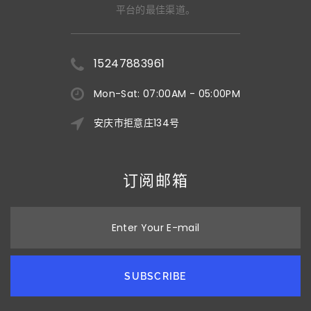
平台的最佳渠道。
15247883961
Mon-Sat: 07:00AM - 05:00PM
安庆市拒意庄134号
订阅邮箱
Enter Your E-mail
SUBSCRIBE