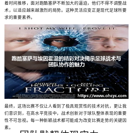
着时间推移，面对跑酷塞萨不断加大的逼迫，他们不得不调整战
术，以适应越来越激烈的局势。这种灵活应变正是现代足球所要
求的重要素养。
最终，这场比赛不仅让人看到了极具观赏性的技术对抗，更让我
们意识到，在高水平竞技中，战术创新对于球队整体表现的重要
性不可忽视。每一种新颖战术都可能成为改变比赛走势的关键因
素。