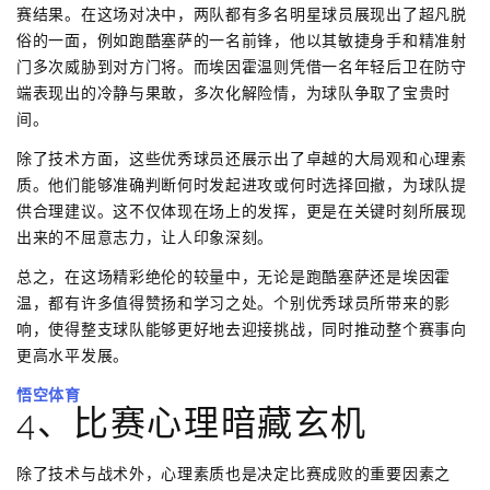
赛结果。在这场对决中，两队都有多名明星球员展现出了超凡脱
俗的一面，例如跑酷塞萨的一名前锋，他以其敏捷身手和精准射
门多次威胁到对方门将。而埃因霍温则凭借一名年轻后卫在防守
端表现出的冷静与果敢，多次化解险情，为球队争取了宝贵时
间。
除了技术方面，这些优秀球员还展示出了卓越的大局观和心理素
质。他们能够准确判断何时发起进攻或何时选择回撤，为球队提
供合理建议。这不仅体现在场上的发挥，更是在关键时刻所展现
出来的不屈意志力，让人印象深刻。
总之，在这场精彩绝伦的较量中，无论是跑酷塞萨还是埃因霍
温，都有许多值得赞扬和学习之处。个别优秀球员所带来的影
响，使得整支球队能够更好地去迎接挑战，同时推动整个赛事向
更高水平发展。
悟空体育
4、比赛心理暗藏玄机
除了技术与战术外，心理素质也是决定比赛成败的重要因素之