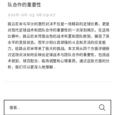
队合作的重要性
2026-06-23 06:29:07
路云尼米与华沙的激烈对决不仅是一场精彩的足球比赛，更是
对现代足球战术和团队合作的重要性的一次深刻揭示。在这场
比赛中，路云尼米凭借出色的战术布置和团队默契，展现了高
水平的竞技状态。而华沙则以其顽强的斗志和灵活的应变能
力，给路云尼米带来了极大的挑战。本文将从四个方面详细探
讨这场对决如何反映出足球战术与团队合作的重要性，包括战
术规划、球员配合、临场调整和心理素质。通过这些方面的分
析，我们可以更深入地理解...
搜索...