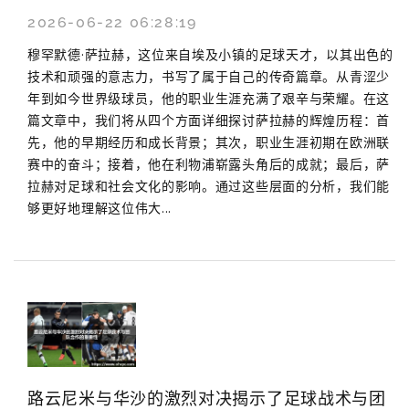
2026-06-22 06:28:19
穆罕默德·萨拉赫，这位来自埃及小镇的足球天才，以其出色的
技术和顽强的意志力，书写了属于自己的传奇篇章。从青涩少
年到如今世界级球员，他的职业生涯充满了艰辛与荣耀。在这
篇文章中，我们将从四个方面详细探讨萨拉赫的辉煌历程：首
先，他的早期经历和成长背景；其次，职业生涯初期在欧洲联
赛中的奋斗；接着，他在利物浦崭露头角后的成就；最后，萨
拉赫对足球和社会文化的影响。通过这些层面的分析，我们能
够更好地理解这位伟大...
路云尼米与华沙的激烈对决揭示了足球战术与团