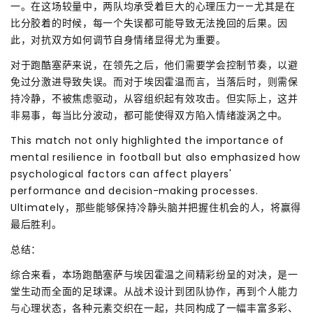
一。在这场较量中，两队均承受着巨大的心理压力——尤其是在
比分胶着的时候，每一个失误都可能导致无法挽回的后果。因
此，对抗双方如何调节自身情绪显得尤为重要。
对于跑酷塞萨来说，在领先之后，他们需要学会控制节奏，以避
免过分激进导致失误。而对于埃因霍温而言，当落后时，则需保
持冷静，不被焦虑驱动，从容组织起有效攻击。但实际上，这并
非易事，每当比分波动，都可能使得双方陷入情绪漩涡之中。
This match not only highlighted the importance of
mental resilience in football but also emphasized how
psychological factors can affect players'
performance and decision-making processes.
Ultimately，那些能够保持冷静头脑并把握住机会的人，将赢得
最后胜利。
总结：
综合来看，本场跑酷塞萨与埃因霍温之间精彩纷呈的对决，是一
堂生动而全面的足球课。从战术设计到团队协作，再到个人能力
与心理状态，各种元素交织在一起，共同构成了一幅丰富多彩、