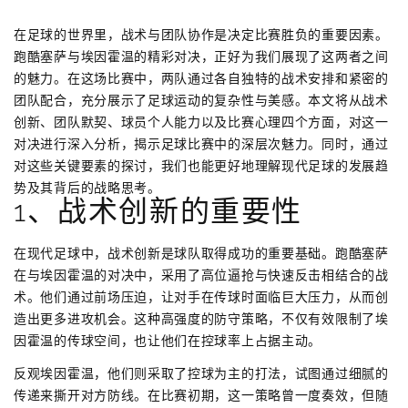
在足球的世界里，战术与团队协作是决定比赛胜负的重要因素。
跑酷塞萨与埃因霍温的精彩对决，正好为我们展现了这两者之间
的魅力。在这场比赛中，两队通过各自独特的战术安排和紧密的
团队配合，充分展示了足球运动的复杂性与美感。本文将从战术
创新、团队默契、球员个人能力以及比赛心理四个方面，对这一
对决进行深入分析，揭示足球比赛中的深层次魅力。同时，通过
对这些关键要素的探讨，我们也能更好地理解现代足球的发展趋
势及其背后的战略思考。
1、战术创新的重要性
在现代足球中，战术创新是球队取得成功的重要基础。跑酷塞萨
在与埃因霍温的对决中，采用了高位逼抢与快速反击相结合的战
术。他们通过前场压迫，让对手在传球时面临巨大压力，从而创
造出更多进攻机会。这种高强度的防守策略，不仅有效限制了埃
因霍温的传球空间，也让他们在控球率上占据主动。
反观埃因霍温，他们则采取了控球为主的打法，试图通过细腻的
传递来撕开对方防线。在比赛初期，这一策略曾一度奏效，但随