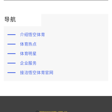
导航
介绍悟空体育
体育热点
体育明星
企业服务
接洽悟空体育官网