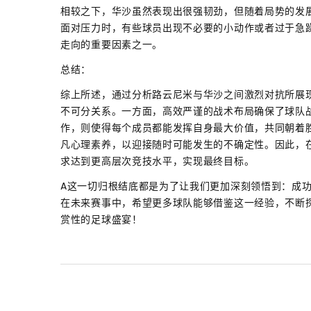
相较之下，华沙虽然表现出很强韧劲，但随着局势的发
面对压力时，有些球员出现不必要的小动作或者过于急
走向的重要因素之一。
总结：
综上所述，通过分析路云尼米与华沙之间激烈对抗所展
不可分关系。一方面，高效严谨的战术布局确保了球队
作，则使得每个成员都能发挥自身最大价值，共同朝着
凡心理素养，以迎接随时可能发生的不确定性。因此，
求达到更高层次竞技水平，实现最终目标。
A这一切归根结底都是为了让我们更加深刻领悟到：成
在未来赛事中，希望更多球队能够借鉴这一经验，不断
赏性的足球盛宴！