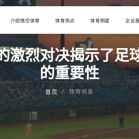
介绍悟空体育
体育热点
体育明星
企业
的激烈对决揭示了足
的重要性
体育明星
首页