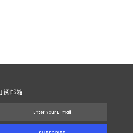
订阅邮箱
Enter Your E-mail
SUBSCRIBE