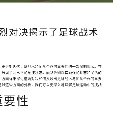
烈对决揭示了足球战术
，更是对现代足球战术和团队合作的重要性的一次深刻揭示。在
，展现了高水平的竞技状态。而华沙则以其顽强的斗志和灵活的
个方面详细探讨这场对决如何反映出足球战术与团队合作的重要
通过这些方面的分析，我们可以更深入地理解足球运动中的技战
重要性