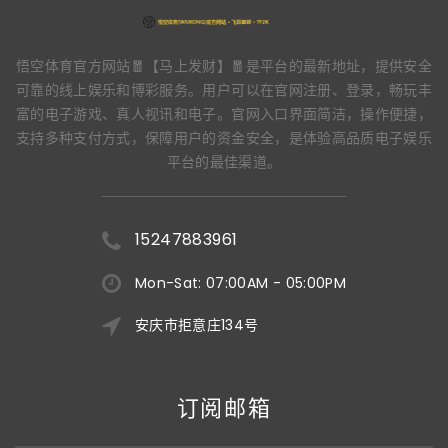
悟空体育官方网站🧧【马上发财】🧧是平台的最新地址，提供安全
可靠的线上娱乐和博彩服务。用户可以在官网注册、登录，畅玩丰
富的电子游戏、真人视讯和电子。官网入口界面简洁，操作便捷，
支持多种支付方式，保障用户的资金安全，是体验高品质电子娱乐
平台的最佳渠道。
15247883961
Mon-Sat: 07:00AM - 05:00PM
安庆市拒意庄134号
订阅邮箱