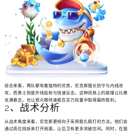
综合来看，两队都有着独特的优势，尼克斯擅长防守与内线进
攻，而勇士则是外线投射与快速反击。这种风格上的碰撞让比赛
充满悬念，也让观众期待谁能在实力较量中取得最终胜利。
2、战术分析
从战术角度来看，尼克斯更倾向于采用稳扎稳打的方法。他们会
通过高位挡拆来打开局面，让后卫有更多突破空间。同时，在面