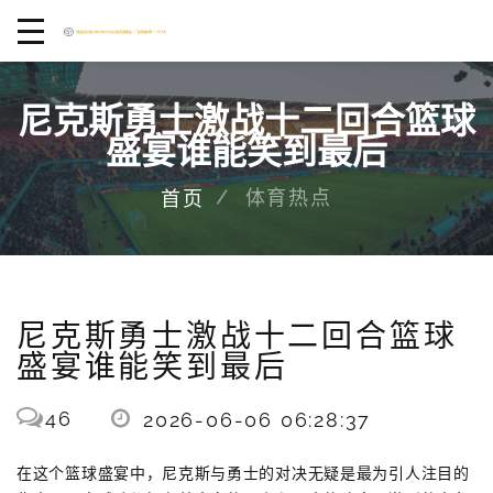
尼克斯勇士激战十二回合篮球
盛宴谁能笑到最后
体育热点
首页
尼克斯勇士激战十二回合篮球
盛宴谁能笑到最后
46
2026-06-06 06:28:37
在这个篮球盛宴中，尼克斯与勇士的对决无疑是最为引人注目的