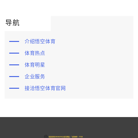
导航
介绍悟空体育
体育热点
体育明星
企业服务
接洽悟空体育官网