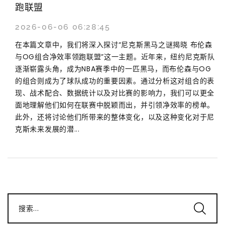
跑联盟
2026-06-06 06:28:45
在本篇文章中，我们将深入探讨“尼克斯黑马之谜揭晓 布伦森
与OG组合净效率领跑联盟”这一主题。近年来，纽约尼克斯队
逐渐崭露头角，成为NBA赛季中的一匹黑马，而布伦森与OG
的组合则成为了球队成功的重要因素。通过分析这对组合的表
现、战术配合、数据统计以及对比赛的影响力，我们可以更全
面地理解他们如何在联赛中脱颖而出，并引领净效率的榜单。
此外，还将讨论他们所带来的整体变化，以及这种变化对于尼
克斯未来发展的潜...
搜索...