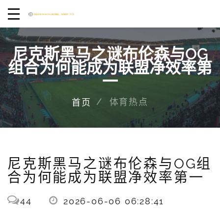
尼克斯黑马之谜布伦森与OG
组合为何能成为联盟净效率第
一
体育热点
首页
尼克斯黑马之谜布伦森与OG组
合为何能成为联盟净效率第一
44
2026-06-06 06:28:41