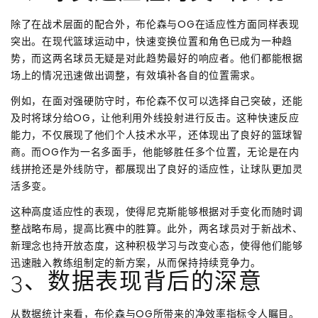
除了在战术层面的配合外，布伦森与OG在适应性方面同样表现
突出。在现代篮球运动中，快速变换位置和角色已成为一种趋
势，而这两名球员无疑是对此趋势最好的响应者。他们都能根据
场上的情况迅速做出调整，有效填补各自的位置需求。
例如，在面对强硬防守时，布伦森不仅可以选择自己突破，还能
及时将球分给OG，让他利用外线投射进行反击。这种快速反应
能力，不仅展现了他们个人技术水平，还体现出了良好的篮球智
商。而OG作为一名多面手，他能够胜任多个位置，无论是在内
线拼抢还是外线防守，都展现出了良好的适应性，让球队更加灵
活多变。
这种高度适应性的表现，使得尼克斯能够根据对手变化而随时调
整战略布局，提高比赛中的胜算。此外，两名球员对于新战术、
新理念也持开放态度，这种积极学习与改变心态，使得他们能够
迅速融入教练组制定的新方案，从而保持持续竞争力。
3、数据表现背后的深意
从数据统计来看，布伦森与OG所带来的净效率指标令人瞩目。